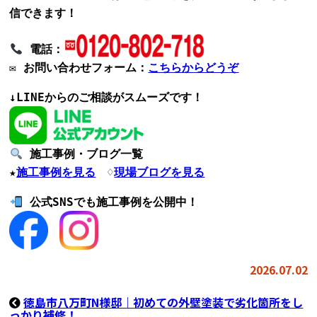
信できます！
電話
：
✉
お問い合わせフォーム
：
こちらからどうぞ
↓LINEからのご相談がスムーズです！
施工事例・ブログ一覧
★
施工事例を見る
♢
現場ブログを見る
公式SNSでも施工事例を公開中！
2026.07.02
徳島市八万町N様邸｜初めての外壁塗装で劣化箇所をし
っかり補修！