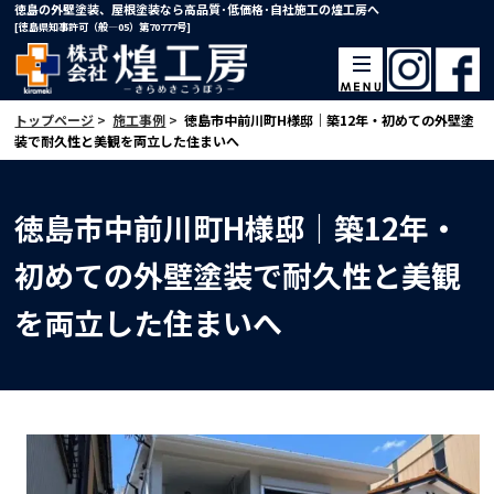
徳島の外壁塗装、屋根塗装なら高品質･低価格･自社施工の煌工房へ
[徳島県知事許可（般―05）第70777号]
トップページ
>
施工事例
>
徳島市中前川町H様邸｜築12年・初めての外壁塗
装で耐久性と美観を両立した住まいへ
徳島市中前川町H様邸｜築12年・
初めての外壁塗装で耐久性と美観
を両立した住まいへ