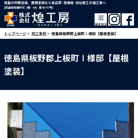
徳島の外壁塗装、屋根塗装なら高品質･低価格･自社施工の煌工房へ
[徳島県知事許可（般―05）第70777号]
トップページ
>
施工事例
>
徳島県板野郡上板町Ⅰ様邸【屋根塗装】
徳島県板野郡上板町Ⅰ様邸【屋根
塗装】