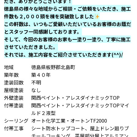
だき、ありがとうございます！
徳島県の様々な地域からご相談・ご依頼をいただき、施工
件数も２,０００頭を棟を突破致しました
この軒数は、いつもご愛顧いただいているお客様のお蔭だ
とスタッフ一同感謝しております。
そして、今回のお客様のお家も一塗り一塗り、丁寧に施工
させていただきました。
それでは、施工内容をご紹介させていただきます(^^)/
地域
徳島県板野郡北島町
築年数
築４０年
塗装回数
不明
屋根塗装
なし
外壁塗装
関西ペイント・アレスダイナミックTOP
付帯塗装
関西ペイント・アレスダイナミックTOPマイ
ルド２液型
シーリング
オート化学工業・オートンTF2000
付帯工事
シート防水トップコート、屋上ドレン廻りブ
チールコーキング、平屋部分屋上アルミアン