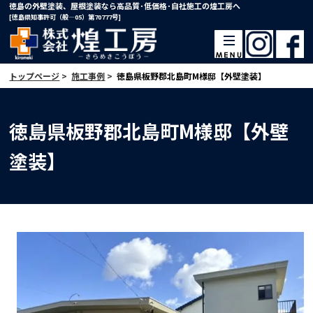
徳島の外壁塗装、屋根塗装なら高品質･低価格･自社施工の煌工房へ
[徳島県知事許可（般―05）第70777号]
トップページ
>
施工事例
>
徳島県板野郡北島町M様邸【外壁塗装】
徳島県板野郡北島町M様邸【外壁
塗装】