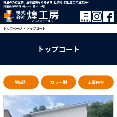
徳島の外壁塗装、屋根塗装なら高品質･低価格･自社施工の煌工房へ
[徳島県知事許可（般―05）第70777号]
トップページ
>
トップコート
トップコート
地域別
カラー別
工事内容