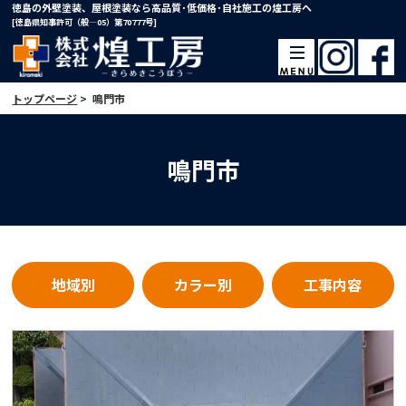
徳島の外壁塗装、屋根塗装なら高品質･低価格･自社施工の煌工房へ
[徳島県知事許可（般―05）第70777号]
トップページ
>
鳴門市
鳴門市
地域別
カラー別
工事内容