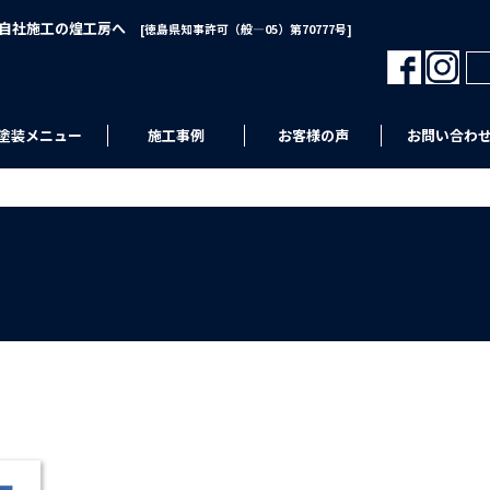
･自社施工の煌工房へ
[徳島県知事許可（般―05）第70777号]
塗装メニュー
施工事例
お客様の声
お問い合わ