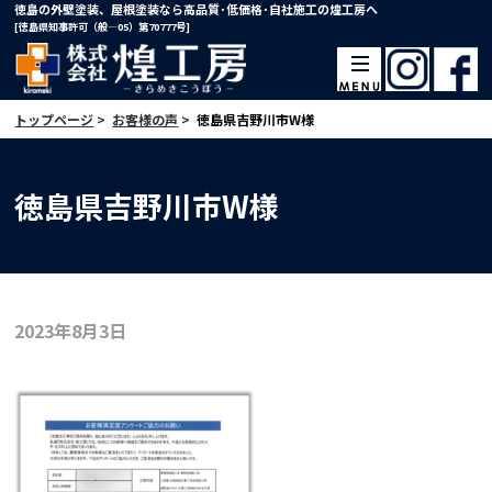
徳島の外壁塗装、屋根塗装なら高品質･低価格･自社施工の煌工房へ
[徳島県知事許可（般―05）第70777号]
トップページ
>
お客様の声
>
徳島県吉野川市W様
徳島県吉野川市W様
2023年8月3日