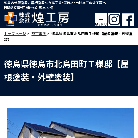
徳島の外壁塗装、屋根塗装なら高品質･低価格･自社施工の煌工房へ
[徳島県知事許可（般―05）第70777号]
トップページ
>
施工事例
>
徳島県徳島市北島田町Ｔ様邸【屋根塗装・外壁塗
装】
徳島県徳島市北島田町Ｔ様邸【屋
根塗装・外壁塗装】