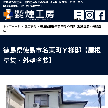
徳島の外壁塗装、屋根塗装なら高品質･低価格･自社施工の煌工房へ
[徳島県知事許可（般―05）第70777号]
トップページ
>
施工事例
>
徳島県徳島市名東町Ｙ様邸【屋根塗装・外壁塗
装】
徳島県徳島市名東町Ｙ様邸【屋根
塗装・外壁塗装】