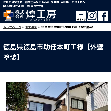
徳島の外壁塗装、屋根塗装なら高品質･低価格･自社施工の煌工房へ
[徳島県知事許可（般―05）第70777号]
トップページ
>
施工事例
>
徳島県徳島市助任本町Ｔ様【外壁塗装】
徳島県徳島市助任本町Ｔ様【外壁
塗装】