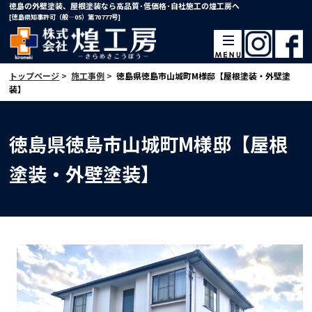
徳島の外壁塗装、屋根塗装なら高品質･低価格･自社施工の煌工房へ
[徳島県知事許可（般―05）第70777号]
トップページ
>
施工事例
>
徳島県徳島市山城町M様邸【屋根塗装・外壁塗
装】
徳島県徳島市山城町M様邸【屋根
塗装・外壁塗装】