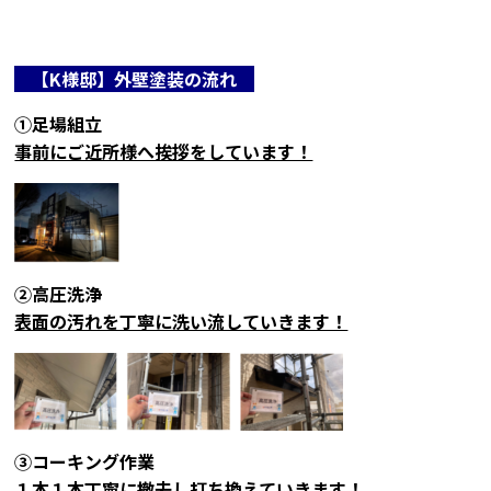
【K
様邸】外壁塗装の流れ
①足場組立
事前にご近所様へ挨拶をしています！
②高圧洗浄
表面の汚れを丁寧に洗い流していきます！
③コーキング作業
１本１本丁寧に撤去し打ち換えていきます！