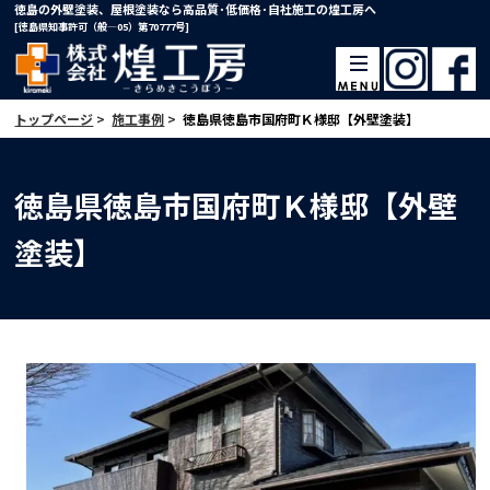
徳島の外壁塗装、屋根塗装なら高品質･低価格･自社施工の煌工房へ
[徳島県知事許可（般―05）第70777号]
トップページ
>
施工事例
>
徳島県徳島市国府町Ｋ様邸【外壁塗装】
徳島県徳島市国府町Ｋ様邸【外壁
塗装】