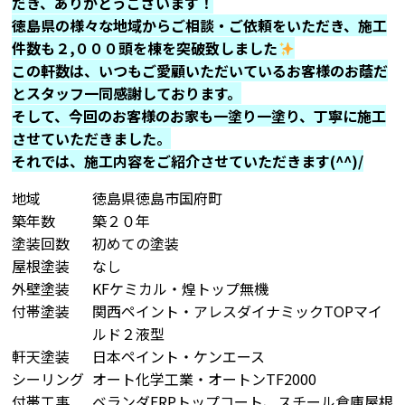
だき、ありがとうございます！
徳島県の様々な地域からご相談・ご依頼をいただき、施工
件数も２,０００頭を棟を突破致しました
この軒数は、いつもご愛顧いただいているお客様のお蔭だ
とスタッフ一同感謝しております。
そして、今回のお客様のお家も一塗り一塗り、丁寧に施工
させていただきました。
それでは、施工内容をご紹介させていただきます(^^)/
地域
徳島県徳島市国府町
築年数
築２０年
塗装回数
初めての塗装
屋根塗装
なし
外壁塗装
KFケミカル・煌トップ無機
付帯塗装
関西ペイント・アレスダイナミックTOPマイ
ルド２液型
軒天塗装
日本ペイント・ケンエース
シーリング
オート化学工業・オートンTF2000
付帯工事
ベランダFRPトップコート、スチール倉庫屋根