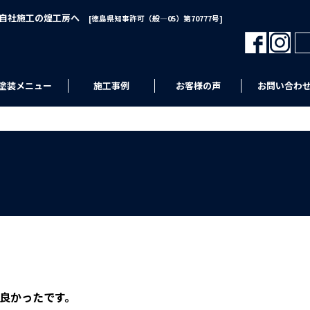
･自社施工の煌工房へ
[徳島県知事許可（般―05）第70777号]
塗装メニュー
施工事例
お客様の声
お問い合わ
良かったです。