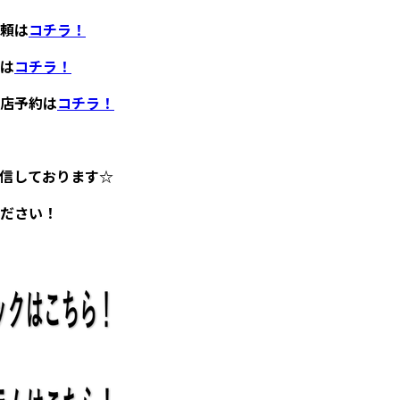
頼は
コチラ！
は
コチラ！
店予約は
コチラ！
発信しております☆
ださい！