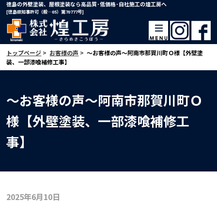
徳島の外壁塗装、屋根塗装なら高品質･低価格･自社施工の煌工房へ
[徳島県知事許可（般―05）第70777号]
トップページ
>
お客様の声
>
～お客様の声～阿南市那賀川町Ｏ様【外壁塗
装、一部漆喰補修工事】
～お客様の声～阿南市那賀川町Ｏ
様【外壁塗装、一部漆喰補修工
事】
2025年6月10日