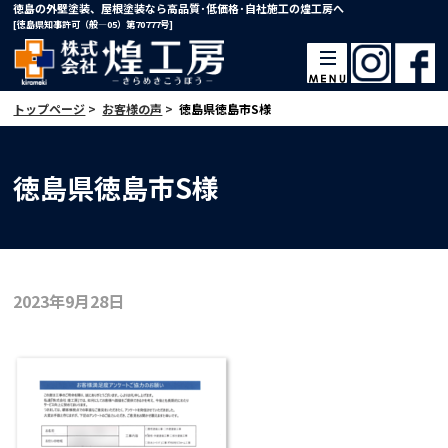
徳島の外壁塗装、屋根塗装なら高品質･低価格･自社施工の煌工房へ
[徳島県知事許可（般―05）第70777号]
トップページ
>
お客様の声
>
徳島県徳島市S様
徳島県徳島市S様
2023年9月28日