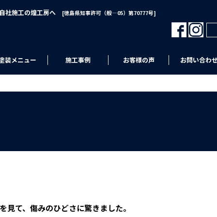
･自社施工の煌工房へ
[徳島県知事許可（般―05）第70777号]
塗装メニュー
施工事例
お客様の声
お問い合わ
を見て、傷みのひどさに驚きました。