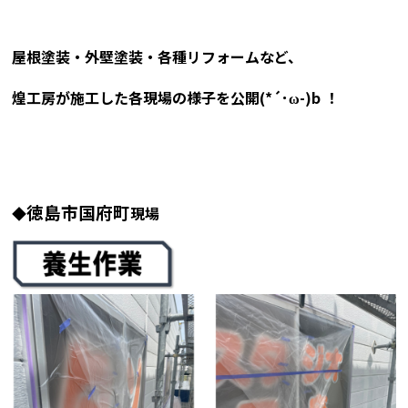
屋根塗装・外壁塗装・各種リフォームなど、
煌工房が施工した各現場の様子を
公開(*´･ω-)b ！
徳島市国府町
◆
現場