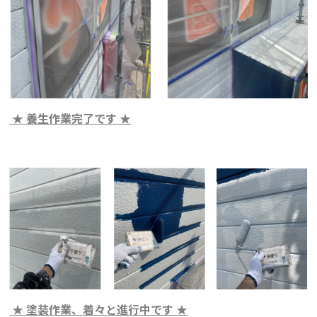
★ 養生作業完了です ★
★ 塗装作業、着々と進行中です ★