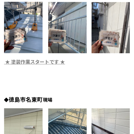
★ 塗装作業スタートです ★
徳島市名東町
◆
現場