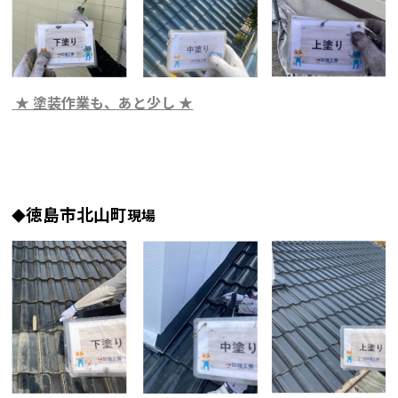
★ 塗装作業も、あと少し ★
徳島市北山町
◆
現場