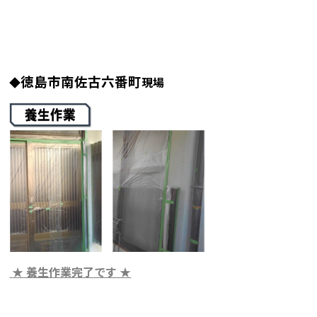
徳島市南佐古六番町
◆
現場
★ 養生作業完了です ★