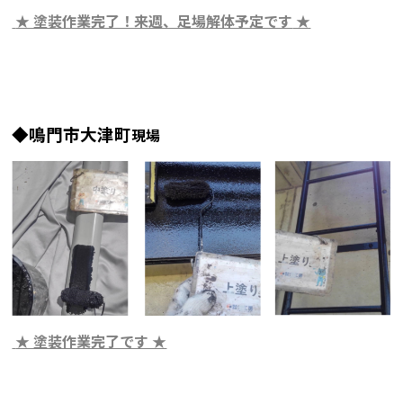
★ 塗装作業完了！来週、足場解体予定です
★
◆鳴門市大津町
現場
★ 塗装作業完了です ★