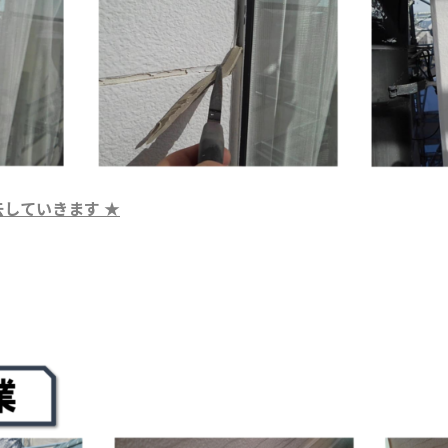
去していきます
★