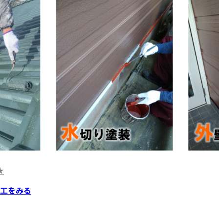
★
工をみる