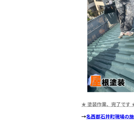
★ 塗装作業、完了です
→
名西郡石井町現場の施