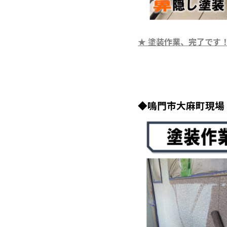
★ 塗装作業、完了です
◆鳴門市大麻町
現場