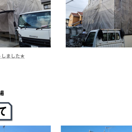
トしました
★
場