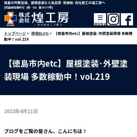
徳島の外壁塗装、屋根塗装なら高品質･低価格･自社施工の煌工房へ
[徳島県知事許可（般―05）第70777号]
トップページ
>
現場BLOG
>
【徳島市内etc】屋根塗装･外壁塗装現場 多数稼
動中！vol.219
【徳島市内etc】屋根塗装･外壁塗
装現場 多数稼動中！vol.219
2023年4月11日
ブログをご覧の皆さん、こんにちは！