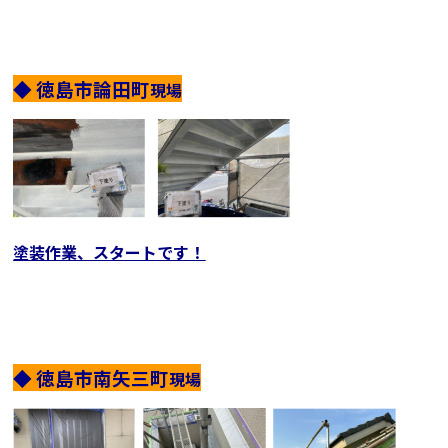
◆ 徳島市論田町
現場
塗装作業、スタート
です！
◆ 徳島市南矢三町
現場