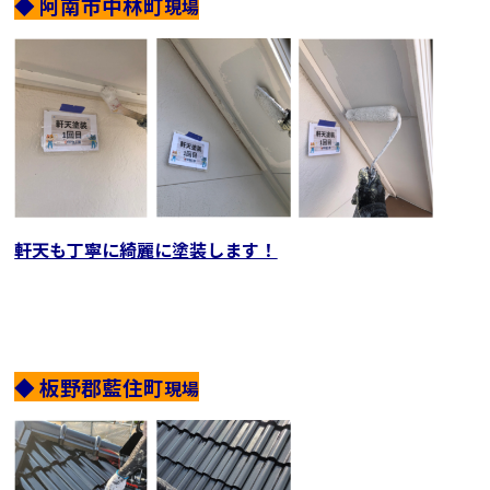
◆ 阿南市中林町
現場
軒天も丁寧に綺麗に塗装します！
◆ 板野郡藍住町
現場