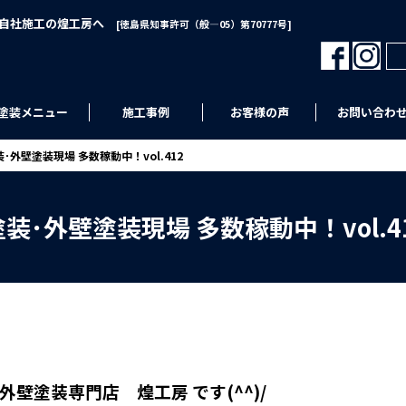
･自社施工の煌工房へ
[徳島県知事許可（般―05）第70777号]
塗装メニュー
施工事例
お客様の声
お問い合わ
･外壁塗装現場 多数稼動中！vol.412
装･外壁塗装現場 多数稼動中！vol.4
外壁塗装専門店 煌工房 です(^^)/