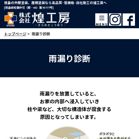
徳島の外壁塗装、屋根塗装なら高品質･低価格･自社施工の煌工房へ
[徳島県知事許可（般―05）第70777号]
トップページ
>
雨漏り診断
雨漏り診断
雨漏りを放置していると、
お家の内部へ浸入していき
柱や梁など、大切な構造体が腐食する
原因となってしまいます。