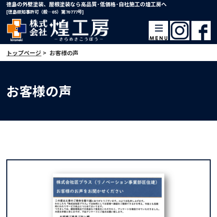
徳島の外壁塗装、屋根塗装なら高品質･低価格･自社施工の煌工房へ
[徳島県知事許可（般―05）第70777号]
トップページ
>
お客様の声
お客様の声